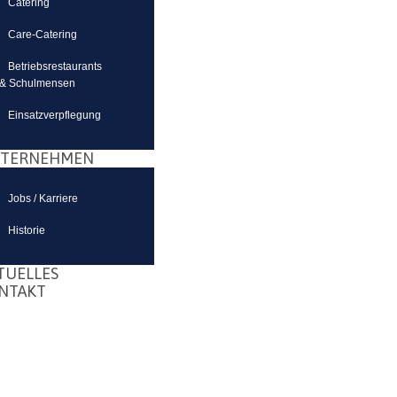
Catering
Care-Catering
Betriebsrestaurants
& Schulmensen
Einsatzverpflegung
TERNEHMEN
Jobs / Karriere
Historie
TUELLES
NTAKT