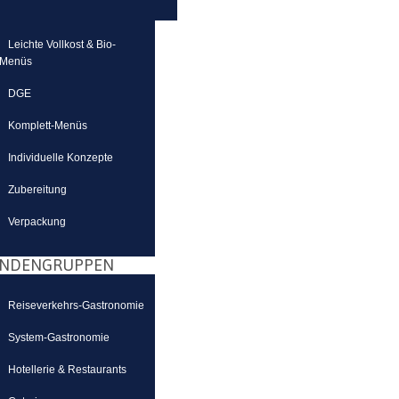
Leichte Vollkost & Bio-
Menüs
DGE
Komplett-Menüs
Individuelle Konzepte
Zubereitung
Verpackung
NDENGRUPPEN
Reiseverkehrs-Gastronomie
System-Gastronomie
Hotellerie & Restaurants