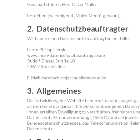
Geschäftsführer: Herr Oliver Müller
betrieben (nachfolgend „Müller Menü“ genannt).
2. Datenschutzbeauftragter
Wir haben einen Datenschutzbeauftragten bestellt.
Herrn Philipp Herold
www.mein-datenschutzbeauftragter.de
Rudolf-Diesel-Straße 10
23617 Stockelsdorf
E-Mail: datenschutz[at]muellermenue.de
3. Allgemeines
Die Entwicklung der Website haben wir darauf ausgelegt,
achten wir stets darauf, Ihre personenbezogenen Daten nu
Ihnen erteilten Einwilligung zu verarbeiten. Wir halten u
Datenschutz-Grundverordnung (DSGVO) und die jeweils ge
Bundesdatenschutzgesetz, das Telekommunikation-Telem
Datenschutz.