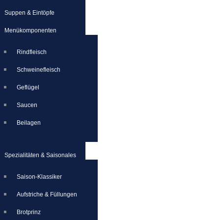
Suppen & Eintöpfe
Menükomponenten
Rindfleisch
Schweinefleisch
Geflügel
Saucen
Beilagen
Spezialitäten & Saisonales
Saison-Klassiker
Aufstriche & Füllungen
Brotprinz